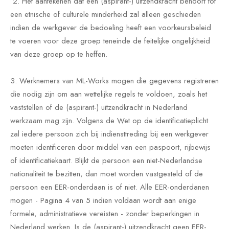
2. Het aantekenen dat een (aspirant-) uitzendkracht behoort tot
een etnische of culturele minderheid zal alleen geschieden
indien de werkgever de bedoeling heeft een voorkeursbeleid
te voeren voor deze groep teneinde de feitelijke ongelijkheid
van deze groep op te heffen.
3. Werknemers van ML-Works mogen die gegevens registreren
die nodig zijn om aan wettelijke regels te voldoen, zoals het
vaststellen of de (aspirant-) uitzendkracht in Nederland
werkzaam mag zijn. Volgens de Wet op de identificatieplicht
zal iedere persoon zich bij indiensttreding bij een werkgever
moeten identificeren door middel van een paspoort, rijbewijs
of identificatiekaart. Blijkt de persoon een niet-Nederlandse
nationaliteit te bezitten, dan moet worden vastgesteld of de
persoon een EER-onderdaan is of niet. Alle EER-onderdanen
mogen - Pagina 4 van 5 indien voldaan wordt aan enige
formele, administratieve vereisten - zonder beperkingen in
Nederland werken. Is de (aspirant-) uitzendkracht geen EER-